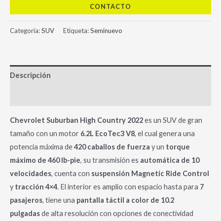
CONTACTO
Categoría:
SUV
Etiqueta:
Seminuevo
Descripción
Información adicional
Chevrolet Suburban High Country 2022
es un SUV de gran
tamaño con un motor
6.2L EcoTec3 V8
, el cual genera una
potencia máxima de
420 caballos de fuerza
y un
torque
máximo de 460 lb-pie
, su transmisión es
automática de 10
velocidades
, cuenta con
suspensión Magnetic Ride Control
y
tracción 4×4
. El interior es amplio con espacio hasta para
7
pasajeros
, tiene una
pantalla táctil a color de 10.2
pulgadas
de alta resolución con opciones de conectividad