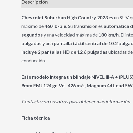
Descripción
Información adicional
Chevrolet Suburban High Country 2023
es un SUV q
máximo de
460 lb-pie
. Su transmisión es
automática d
segundos
y una velocidad máxima de
180 km/h
. El in
pulgadas
y una
pantalla táctil central de 10.2 pulga
incluye 2 pantallas HD de 12.6 pulgadas
ubicadas det
conducción.
Este modelo integra un blindaje NIVEL III-A + (PLU
9mm FMJ 124 gr. Vel. 426 m/s, Magnum 44 Lead SWC 2
Contacta con nosotros para obtener más información.
Ficha técnica