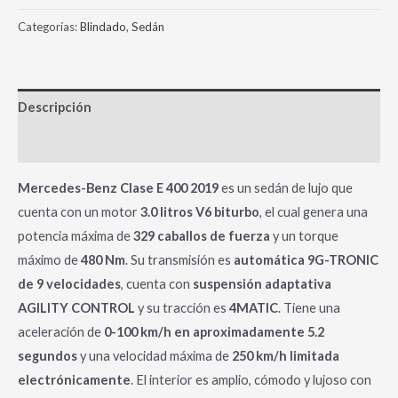
Categorías:
Blindado
,
Sedán
Descripción
Información adicional
Mercedes-Benz Clase E 400 2019
es un sedán de lujo que
cuenta con un motor
3.0 litros V6 biturbo
, el cual genera una
potencia máxima de
329 caballos de fuerza
y un torque
máximo de
480 Nm
. Su transmisión es
automática 9G-TRONIC
de 9 velocidades
, cuenta con
suspensión adaptativa
AGILITY CONTROL
y su tracción es
4MATIC
. Tiene una
aceleración de
0-100 km/h en aproximadamente 5.2
segundos
y una velocidad máxima de
250 km/h limitada
electrónicamente
. El interior es amplio, cómodo y lujoso con