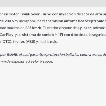
on un motor
TwinPower Turbo con inyección directa de alta pre
de 280 Nm
, incorpora una
transmisión automática Steptronic 
cidad máxima de
235 km/h
. El interior dispone de
4 plazas
, además
 CarPlay
, y un
sistema de sonido Hi-Fi con 6 bocinas
, la seguri
n (DTC), frenos (ABS)
y mucho más.
 por RUHE, el cual garantiza protección balística contra arma
mm de espesor y kevlar 9 capas.